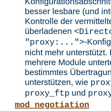
Konfigurationsabschnit
besser lesbare (und int
Kontrolle der vermittel
überladenen
<Direct
-Konfi
"proxy:...">
nicht mehr unterstützt.
mehrere Module untertei
bestimmtes Übertragun
unterstützen, wie
prox
und
proxy_ftp
prox
mod_negotiation