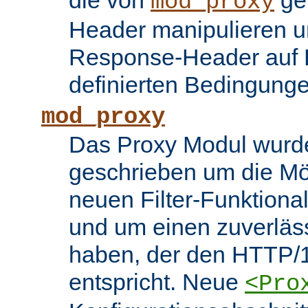
die von
ge
mod_proxy
Header manipulieren un
Response-Header auf 
definierten Bedingung
mod_proxy
Das Proxy Modul wurd
geschrieben um die Mö
neuen Filter-Funktiona
und um einen zuverläs
haben, der den HTTP/1
entspricht. Neue
<Pro