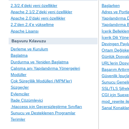
2.3/2.4’deki yeni özellikler
Başlarken
Apache 2.1/2.2’deki yeni özellikler
Adres ve Portl
Apache 2.0’daki yeni özellikler
Yapılandırma D
2.2’den 2.4’e yükseltme
Yapılandırma B
Apache Lisansı
İçerik Bellekle
İçerik Dili Yöne
Başvuru Kılavuzu
Devingen Payla
Derleme ve Kurulum
Ortam Değişken
Başlatma
Günlük Dosyal
Durdurma ve Yeniden Başlatma
URL’lerin Dosy
Çalışma anı Yapılandırma Yönergeleri
Başarım Arttır
Modüller
Güvenlik İpuçla
Çok Süreçlilik Modülleri (MPM’ler)
Sunucu Geneli
Süzgeçler
SSL/TLS Şifre
Eylemciler
CGI için Suexe
İfade Çözümleyici
mod_rewrite i
.htaccess için Geçersizleştirme Sınıfları
Sanal Konakla
Sunucu ve Desteklenen Programlar
Terimler