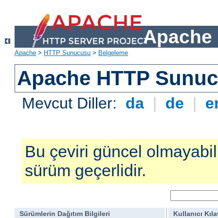
Apache 
Apache
>
HTTP Sunucusu
>
Belgeleme
Apache HTTP Sunucu
Mevcut Diller:
da
|
de
|
e
Bu çeviri güncel olmayabilir
sürüm geçerlidir.
Sürümlerin Dağıtım Bilgileri
Kullanıcı Kıl