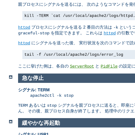
親プロセスにシグナルを送るには、 次のようなコマンドを発
kill -TERM `cat /usr/local/apache2/logs/httpd
プロセスにシグナルを送る 2 番目の方法は
というコ
httpd
-k
を指定できます。 これらは
の引数で
graceful-stop
httpd
にシグナルを送った後、 実行状況を次のコマンドで読
httpd
tail -f /usr/local/apache2/logs/error_log
ここに挙げた例は、各自の
と
の設定に
ServerRoot
PidFile
急な停止
シグナル: TERM
apache2ctl -k stop
あるいは
シグナルを親プロセスに送ると、即座に子プロ
TERM
stop
ん。 その後、親プロセス自身が終了します。 処理中のリク
緩やかな再起動
シグナル: USR1