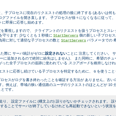
、子プロセスに現在のリクエストの処理の後に終了する (あるいは何も
ログファイルを開き直します。 子プロセスが徐々になくなるに従って、
トに即座に応答し始めます。
設定を重視しますので、 クライアントのリクエストを扱うプロセスとスレ
を守ります: 少なくとも 1 秒後に
個の新しい子プロセス
StartServers
の負荷に対して適切な子プロセスの数と
パラメータでの 
StartServers
た際に サーバ統計がゼロに
設定されない
ことに 注意してください。 
キューに追加されるので絶対に紛失はしません)、 また同時に、希望のチュ
たがった全子プロセスの追跡に使われている
スコアボード
を維持しなけれ
リクエストに応答し続けている子プロセスを特定するために、
を使うこと
G
プロセスがログを書き終わったことを確証する方法が ありません。古い
す。例えば、帯域の狭い通信路のユーザのリクエストのほとんどが 10 
ことです。
り、 設定ファイルに (構文上の) 誤りがないかチェックされます。 
うすることでサーバが終了しているけれども再起動できないという状況を