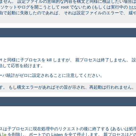
ん。 設定ファイルの意味的な内容を構文と同様に検証したい場合は、 非
ケットやログを開こうとして root でないため (もしくは実行中の
ht
理由で起動に失敗したのであれば、 それは設定ファイルのエラーで、 緩
と同様に子プロセスを kill しますが、 親プロセスは終了しません。
M
動して応答を続けます。
ーバ統計がゼロに設定されることに注意してください。
われます。 もし構文エラーがあればその旨が示され、再起動は行われません。
スは子プロセスに現在処理中のリクエストの後に終了する (あるいは処
を削除し、ポートでの Listen を全て停止します。 親プロセス
ile