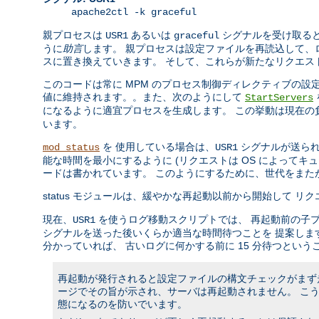
apache2ctl -k graceful
親プロセスは
あるいは
シグナルを受け取ると
USR1
graceful
うに
助言
します。 親プロセスは設定ファイルを再読込して、
スに置き換えていきます。 そして、これらが新たなリクエス
このコードは常に MPM のプロセス制御ディレクティブの
値に維持されます。。また、次のようにして
StartServers
になるように適宜プロセスを生成します。 この挙動は現在
います。
を 使用している場合は、
シグナルが送られ
mod_status
USR1
能な時間を最小にするように (リクエストは OS によって
ードは書かれています。 このようにするために、世代をま
status モジュールは、緩やかな再起動以前から開始して 
現在、
を使うログ移動スクリプトでは、 再起動前の子
USR1
シグナルを送った後いくらか適当な時間待つことを 提案しま
分かっていれば、 古いログに何かする前に 15 分待つという
再起動が発行されると設定ファイルの構文チェックがまず走
ージでその旨が示され、サーバは再起動されません。 こ
態になるのを防いでいます。