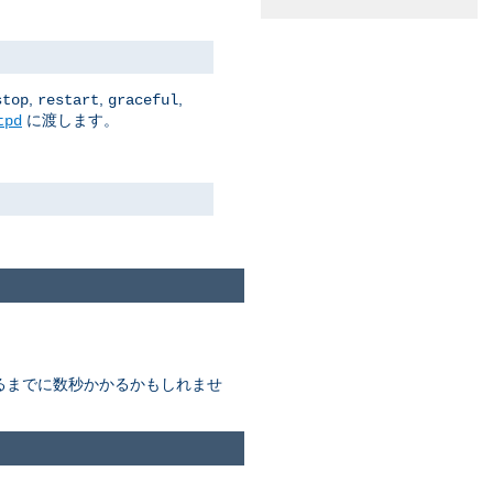
,
,
,
stop
restart
graceful
に渡します。
tpd
終わるまでに数秒かかるかもしれませ