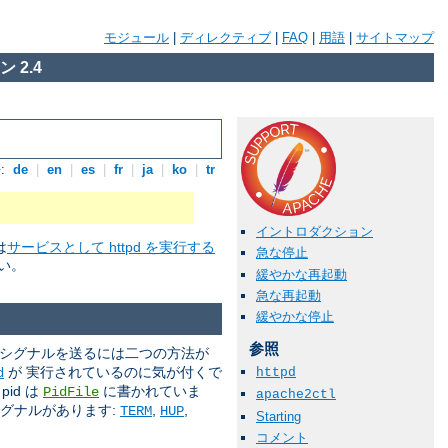
モジュール
|
ディレクティブ
|
FAQ
|
用語
|
サイトマップ
 2.4
:
de
|
en
|
es
|
fr
|
ja
|
ko
|
tr
イントロダクション
は
サービスとして httpd を実行する
急な停止
い。
緩やかな再起動
急な再起動
緩やかな停止
参照
 シグナルを送るには二つの方法が
が 実行されているのに気が付くで
d
httpd
id は
に書かれていま
PidFile
apache2ctl
シグナルがあります:
,
,
TERM
HUP
Starting
コメント