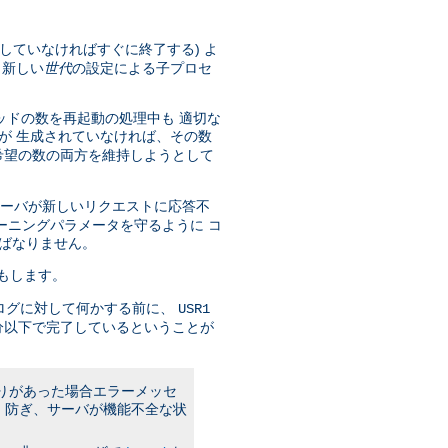
していなければすぐに終了する) よ
 新しい
世代
の設定による子プロセ
ッドの数を再起動の処理中も 適切な
が 生成されていなければ、その数
希望の数の両方を維持しようとして
サーバが新しいリクエストに応答不
ーニングパラメータを守るように コ
ばなりません。
もします。
ログに対して何かする前に、
USR1
分以下で完了しているということが
誤りがあった場合エラーメッセ
 防ぎ、サーバが機能不全な状