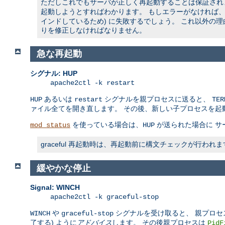
ただしこれでもサーバが正しく再起動することは保証されませ
起動しようとすればわかります。 もしエラーがなければ、ソ
インドしているため) に失敗するでしょう。 これ以外の
りを修正しなければなりません。
急な再起動
シグナル: HUP
apache2ctl -k restart
あるいは
シグナルを親プロセスに送ると、
HUP
restart
TER
ァイル全てを開き直します。 その後、新しい子プロセスを起
を使っている場合は、
が送られた場合に サ
mod_status
HUP
graceful 再起動時は、再起動前に構文チェックが行
緩やかな停止
Signal: WINCH
apache2ctl -k graceful-stop
や
シグナルを受け取ると、 親プロセ
WINCH
graceful-stop
了する) ように
アドバイス
します。 その後親プロセスは
PidF