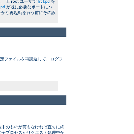
 root ユーザで
を
httpd
が既に必要なポートにバ
tpd
やかな再起動を行う前にその誤
 設定ファイルを再読込して、ログフ
理中のものが何もなければ直ちに終
はどの子プロセスがリクエスト処理中か