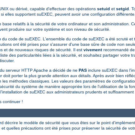
UNIX ou dérivé, capable d'effectuer des opérations
setuid
et
setgid
. 
 elles supportent suEXEC, peuvent avoir une configuration différente
base relatifs à la sécurité de votre ordinateur et son administration. 
uvent produire sur votre système et son niveau de sécurité.
e
du code de suEXEC. L'ensemble du code de suEXEC a été scruté et te
utions ont été prises pour s'assurer d'une base sûre de code non seule
 et de nouveaux risques de sécurité. Il est
vivement
recommandé de n
des particularités liées à la sécurité, et souhaitez partager votre tra
iscuter.
 du serveur HTTP Apache a décidé de ne
PAS
inclure suEXEC dans l'in
oit porter la plus grande attention aux détails. Après avoir bien réfléc
lon les méthodes classiques. Les valeurs des paramètres de configurati
 sécurité du système de manière appropriée lors de l'utilisation de la fo
installation de suEXEC aux administrateurs prudents et suffisamment dét
 continuer !
ord décrire le modèle de sécurité que vous êtes sur le point d'implément
et quelles précautions ont été prises pour préserver la sécurité de vot