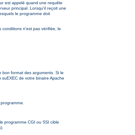
eur est appelé quand une requête
eur principal. Lorsqu'il reçoit une
 lesquels le programme doit
conditions n'est pas vérifiée, le
e bon format des arguments. Si le
ion suEXEC de votre binaire Apache
 ce programme.
 ; le programme CGI ou SSI cible
).