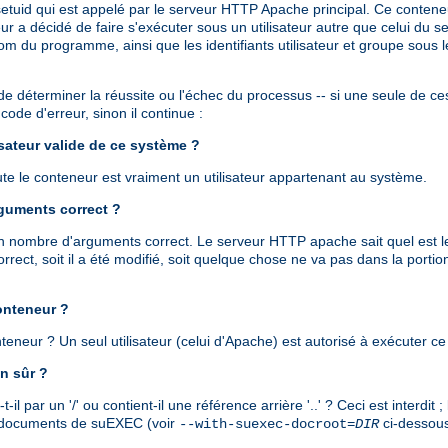
tuid qui est appelé par le serveur HTTP Apache principal. Ce conten
décidé de faire s'exécuter sous un utilisateur autre que celui du serv
om du programme, ainsi que les identifiants utilisateur et groupe sous
de déterminer la réussite ou l'échec du processus -- si une seule de ces 
ode d'erreur, sinon il continue :
lisateur valide de ce système ?
cute le conteneur est vraiment un utilisateur appartenant au système.
rguments correct ?
 un nombre d'arguments correct. Le serveur HTTP apache sait quel est l
rect, soit il a été modifié, soit quelque chose ne va pas dans la port
conteneur ?
conteneur ? Un seul utilisateur (celui d'Apache) est autorisé à exécuter
n sûr ?
 par un '/' ou contient-il une référence arrière '..' ? Ceci est interdit
es documents de suEXEC (voir
ci-dessous
--with-suexec-docroot=
DIR