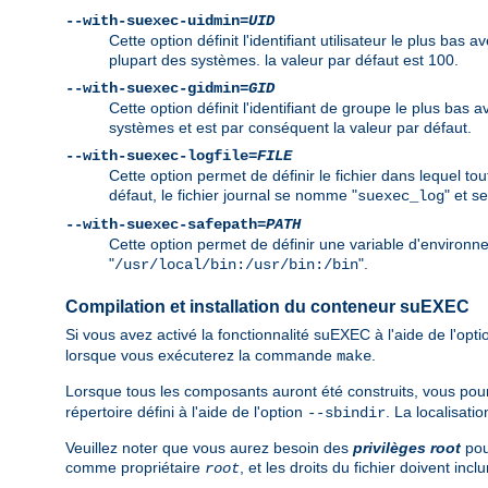
--with-suexec-uidmin=
UID
Cette option définit l'identifiant utilisateur le plus ba
plupart des systèmes. la valeur par défaut est 100.
--with-suexec-gidmin=
GID
Cette option définit l'identifiant de groupe le plus bas
systèmes et est par conséquent la valeur par défaut.
--with-suexec-logfile=
FILE
Cette option permet de définir le fichier dans lequel t
défaut, le fichier journal se nomme "
" et s
suexec_log
--with-suexec-safepath=
PATH
Cette option permet de définir une variable d'environ
"
".
/usr/local/bin:/usr/bin:/bin
Compilation et installation du conteneur suEXEC
Si vous avez activé la fonctionnalité suEXEC à l'aide de l'opt
lorsque vous exécuterez la commande
.
make
Lorsque tous les composants auront été construits, vous p
répertoire défini à l'aide de l'option
. La localisati
--sbindir
Veuillez noter que vous aurez besoin des
privilèges root
pour
comme propriétaire
, et les droits du fichier doivent incl
root