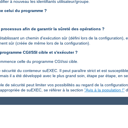
ier à nouveau les identifiants utilisateur/groupe.
que celui du programme ?
processus afin de garantir la sûreté des opérations ?
ablissant un chemin d'exécution sûr (défini lors de la configuration), 
ement sûr (créée de même lors de la configuration).
 programme CGI/SSI cible et s'exécuter ?
commence celle du programme CGI/ssi cible.
sécurité du conteneur suEXEC. Il peut paraître strict et est susceptible
is il a été développé avec le plus grand soin, étape par étape, en se f
 de sécurité peut limiter vos possibilités au regard de la configuration
n appropriée de suEXEC, se référer à la section
"Avis à la population !"
d