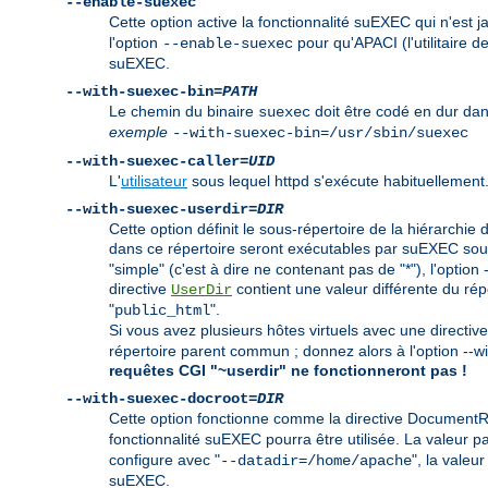
--enable-suexec
Cette option active la fonctionnalité suEXEC qui n'est 
l'option
pour qu'APACI (l'utilitaire d
--enable-suexec
suEXEC.
--with-suexec-bin=
PATH
Le chemin du binaire
doit être codé en dur dan
suexec
exemple
--with-suexec-bin=/usr/sbin/suexec
--with-suexec-caller=
UID
L'
utilisateur
sous lequel httpd s'exécute habituellement.
--with-suexec-userdir=
DIR
Cette option définit le sous-répertoire de la hiérarchie 
dans ce répertoire seront exécutables par suEXEC sous l
"simple" (c'est à dire ne contenant pas de "*"), l'opti
directive
contient une valeur différente du réper
UserDir
"
".
public_html
Si vous avez plusieurs hôtes virtuels avec une directiv
répertoire parent commun ; donnez alors à l'option --
requêtes CGI "~userdir" ne fonctionneront pas !
--with-suexec-docroot=
DIR
Cette option fonctionne comme la directive DocumentRoo
fonctionnalité suEXEC pourra être utilisée. La valeur p
configure avec "
", la valeur
--datadir=/home/apache
suEXEC.