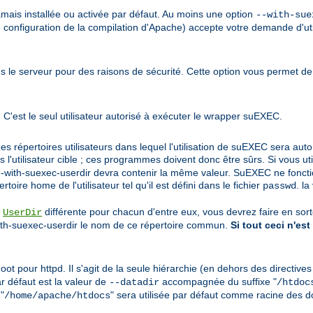
jamais installée ou activée par défaut. Au moins une option
--with-sue
e configuration de la compilation d'Apache) accepte votre demande d'util
s le serveur pour des raisons de sécurité. Cette option vous permet de
 C'est le seul utilisateur autorisé à exécuter le wrapper suEXEC.
des répertoires utilisateurs dans lequel l'utilisation de suEXEC sera aut
'utilisateur cible ; ces programmes doivent donc être sûrs. Si vous uti
on --with-suexec-userdir devra contenir la même valeur. SuEXEC ne fonct
toire home de l'utilisateur tel qu'il est défini dans le fichier
. la
passwd
e
différente pour chacun d'entre eux, vous devrez faire en so
UserDir
with-suexec-userdir le nom de ce répertoire commun.
Si tout ceci n'est
t pour httpd. Il s'agit de la seule hiérarchie (en dehors des directive
ar défaut est la valeur de
accompagnée du suffixe "
--datadir
/htdoc
 "
" sera utilisée par défaut comme racine des 
/home/apache/htdocs