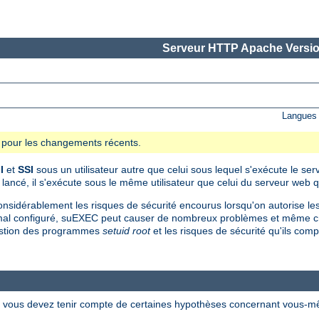
Serveur HTTP Apache Versio
Langues 
se pour les changements récents.
I
et
SSI
sous un utilisateur autre que celui sous lequel s'exécute le se
é, il s'exécute sous le même utilisateur que celui du serveur web qui
onsidérablement les risques de sécurité encourus lorsqu'on autorise les 
al configuré, suEXEC peut causer de nombreux problèmes et même crée
 gestion des programmes
setuid root
et les risques de sécurité qu'ils c
t, vous devez tenir compte de certaines hypothèses concernant vous-m