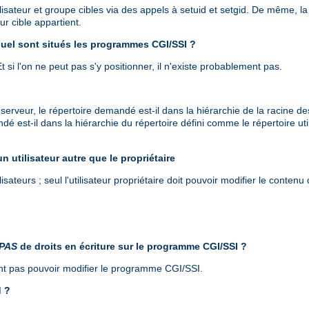
ilisateur et groupe cibles via des appels à setuid et setgid. De même, l
ur cible appartient.
quel sont situés les programmes CGI/SSI ?
 Et si l'on ne peut pas s'y positionner, il n'existe probablement pas.
 serveur, le répertoire demandé est-il dans la hiérarchie de la racine
ndé est-il dans la hiérarchie du répertoire défini comme le répertoire ut
un utilisateur autre que le propriétaire
isateurs ; seul l'utilisateur propriétaire doit pouvoir modifier le contenu 
PAS
de droits en écriture sur le programme CGI/SSI ?
vent pas pouvoir modifier le programme CGI/SSI.
d ?