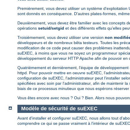
Premièrement, vous devez utiliser un système d'exploitation 
sont donnés en conséquence. D'autres plates-formes, même si
Deuxièmement, vous devez être familier avec les concepts de 
opérations
setuid/setgid
et des différents effets qu'elles pe
Troisièmement, vous devez utiliser une version
non modifié
développeurs et de nombreux bêta testeurs. Toutes les préca
modification de ce code peut causer des problèmes inattendus
suEXEC, à moins que vous ne soyez un programmeur spécialiste 
développement du serveur HTTP Apache afin de pouvoir en d
Quatrièmement et dernièrement, l'équipe de développement
httpd. Pour pouvoir mettre en oeuvre suEXEC, l'administrateur d
configuration de suEXEC, l'administrateur peut l'installer se
spécifiées avec soin par l'administrateur, afin de maintenir la
biais de ce processus minutieux que nous espérons réserver l'
Vous êtes encore avec nous ? Oui ? Bien. Alors nous pouvons
Modèle de sécurité de suEXEC
Avant d'installer et configurer suEXEC, nous allons tout d'ab
comprendre ce qui se passe vraiment à l'intérieur de suEXEC 