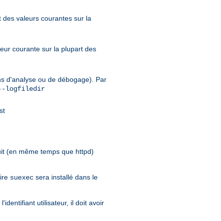
nt des valeurs courantes sur la
leur courante sur la plupart des
fins d'analyse ou de débogage). Par
--logfiledir
st
it (en même temps que httpd)
aire
sera installé dans le
suexec
entifiant utilisateur, il doit avoir