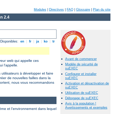
Modules
|
Directives
|
FAQ
|
Glossaire
|
Plan du site
n 2.4
Disponibles:
en
|
fr
|
ja
|
ko
|
tr
Avant de commencer
rveur web qui appelle ces
Modèle de sécurité de
 l'appelle.
suEXEC
utilisateurs à développer et faire
Configurer et installer
r de nouvelles failles dans la
suEXEC
omportent, nous vous recommandons
Activation et désactivation de
suEXEC
Utilisation de suEXEC
Débogage de suEXEC
Avis à la population !
Avertissements et exemples
ême et l'environnement dans lequel