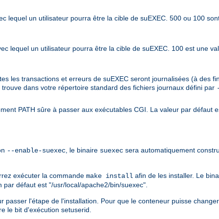
s avec lequel un utilisateur pourra être la cible de suEXEC. 500 ou 100 so
 avec lequel un utilisateur pourra être la cible de suEXEC. 100 est une va
outes les transactions et erreurs de suEXEC seront journalisées (à des 
e trouve dans votre répertoire standard des fichiers journaux défini par
nement PATH sûre à passer aux exécutables CGI. La valeur par défaut e
ion
, le binaire
sera automatiquement constru
--enable-suexec
suexec
ourrez exécuter la commande
afin de les installer. Le bin
make install
on par défaut est "/usr/local/apache2/bin/suexec".
 passer l'étape de l'installation. Pour que le conteneur puisse changer l'id
ure le bit d'exécution setuserid.