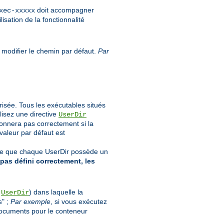
doit accompagner
xec-xxxxx
isation de la fonctionnalité
 modifier le chemin par défaut.
Par
orisée. Tous les exécutables situés
lisez une directive
UserDir
ionnera pas correctement si la
 valeur par défaut est
rte que chaque UserDir possède un
 pas défini correctement, les
s
) dans laquelle la
UserDir
" ;
Par exemple
, si vous exécutez
s
documents pour le conteneur