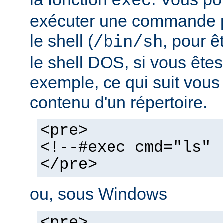
exec
exécuter une commande pa
le shell (
, pour ê
/bin/sh
le shell DOS, si vous ête
exemple, ce qui suit vous 
contenu d'un répertoire.
<pre>
<!--#exec cmd="ls" 
</pre>
ou, sous Windows
<pre>