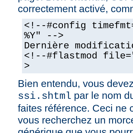
correctement activé, comm
<!--#config timefmt
%Y" -->
Dernière modificati
<!--#flastmod file=
>
Bien entendu, vous deve
par le nom du
ssi.shtml
faites référence. Ceci ne 
vous recherchez un morc
générique que vous pourr