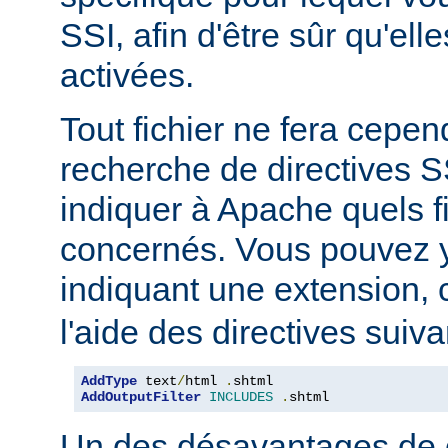
SSI, afin d'être sûr qu'ell
activées.
Tout fichier ne fera cepen
recherche de directives 
indiquer à Apache quels f
concernés. Vous pouvez y
indiquant une extension
l'aide des directives suiva
AddType
 text
/
html 
.
AddOutputFilter
INCLUDES
.
shtml
Un des désavantages de 