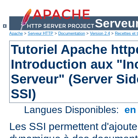
Serveu
Apache
>
Serveur HTTP
>
Documentation
>
Version 2.4
>
Recettes et t
Tutoriel Apache http
Introduction aux "In
Serveur" (Server Sid
SSI)
Langues Disponibles:
e
Les SSI permettent d'ajout