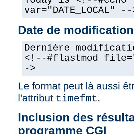
Today is <!--#echo
var="DATE_LOCAL" --
Date de modification
Dernière modificati
<!--#flastmod file=
->
Le format peut là aussi êt
l'attribut
.
timefmt
Inclusion des résult
programme CGI