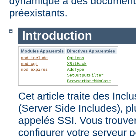
dynamique à des documen
préexistants.
Introduction
Modules Apparentés
Directives Apparentées
mod_include
Options
mod_cgi
XBitHack
mod_expires
AddType
SetOutputFilter
BrowserMatchNoCase
Cet article traite des Inc
(Server Side Includes),
appelés SSI. Vous trouver
configurer votre serveur p